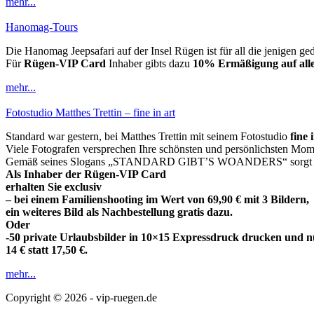
mehr...
Hanomag-Tours
Die Hanomag Jeepsafari auf der Insel Rügen ist für all die jenigen 
Für
Rügen-VIP Card
Inhaber gibts dazu
10% Ermäßigung auf all
mehr...
Fotostudio Matthes Trettin – fine in art
Standard war gestern, bei Matthes Trettin mit seinem Fotostudio
fine 
Viele Fotografen versprechen Ihre schönsten und persönlichsten Momen
Gemäß seines Slogans „STANDARD GIBT’S WOANDERS“ sorgt er beis
Als Inhaber der Rügen-VIP Card
erhalten Sie exclusiv
– bei einem Familienshooting im Wert von 69,90 € mit 3 Bildern,
ein weiteres Bild als Nachbestellung gratis dazu.
Oder
-50 private Urlaubsbilder in 10×15 Expressdruck drucken und n
14 € statt 17,50 €.
mehr...
Copyright © 2026 - vip-ruegen.de