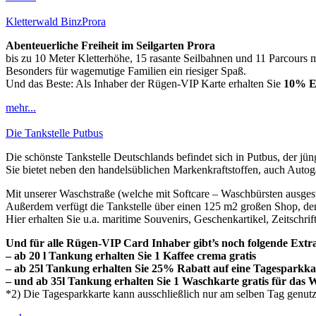
Kletterwald BinzProra
Abenteuerliche Freiheit im Seilgarten Prora
bis zu 10 Meter Kletterhöhe, 15 rasante Seilbahnen und 11 Parcours 
Besonders für wagemutige Familien ein riesiger Spaß.
Und das Beste: Als Inhaber der Rügen-VIP Karte erhalten Sie
10% E
mehr...
Die Tankstelle Putbus
Die schönste Tankstelle Deutschlands befindet sich in Putbus, der jün
Sie bietet neben den handelsüblichen Markenkraftstoffen, auch Autog
Mit unserer Waschstraße (welche mit Softcare – Waschbürsten ausgesta
Außerdem verfügt die Tankstelle über einen 125 m2 großen Shop, der
Hier erhalten Sie u.a. maritime Souvenirs, Geschenkartikel, Zeitschrift
Und für alle Rügen-VIP Card Inhaber gibt’s noch folgende Extr
– ab 20 l Tankung erhalten Sie 1 Kaffee crema gratis
– ab 25l Tankung erhalten Sie 25% Rabatt auf eine Tagesparkka
– und ab 35l Tankung erhalten Sie 1 Waschkarte gratis für da
*2) Die Tagesparkkarte kann ausschließlich nur am selben Tag genut